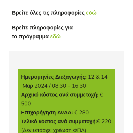
Βρείτε όλες τις πληροφορίες
εδώ
Βρείτε πληροφορίες για
το
πρόγραμμα
εδώ
Ημερομηνίες Διεξαγωγής:
12 & 14
Mαρ 2024 / 08:30 – 16:30
Αρχικό κόστος ανά συμμετοχή:
€
500
Επιχορήγηση ΑνΑΔ:
€ 280
Τελικό κόστος ανά συμμετοχή:
€ 220
(Δεν υπάρχει χρέωση ΦΠΑ)