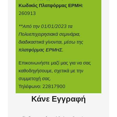
Κωδικός Πλατφόρμας ΕΡΜΗ:
260913
**Από την 01/01/2023 τα
Πολυεπιχειρησιακά σεμινάρια,
διαδικαστικά γίνονται, μέσω της
πλατφόρμας ΕΡΜΗΣ.
Επικοινωνήστε μαζί μας για να σας
καθοδηγήσουμε, σχετικά με την
συμμετοχή σας.
Τηλέφωνο: 22817900
Κάνε Εγγραφή