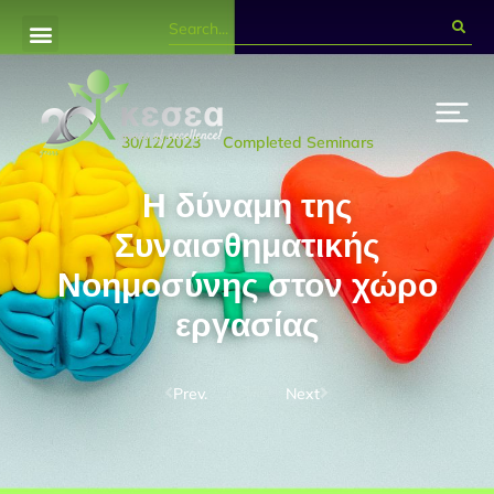
30/12/2023
Completed Seminars
Η δύναμη της
Συναισθηματικής
Νοημοσύνης στον χώρο
εργασίας
Prev.
Next