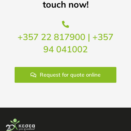
touch now!
+357 22 817900 | +357
94 041002
Request for quote online