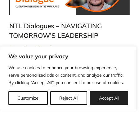
NTL Dialogues – NAVIGATING
TOMORROW’S LEADERSHIP
Completed Seminars
We value your privacy
13/03/2024 – 15:00 – 17:00 Για εγγραφή
επιλέξτε τον πιο κάτω σύνδεσμο:
We use cookies to enhance your browsing experience,
https://forms.office.com/e/fJ2gtHwCkY
serve personalized ads or content, and analyze our traffic.
By clicking "Accept All", you consent to our use of cookies.
Customize
Reject All
Accept All